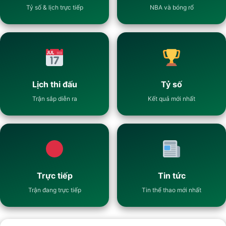
Tỷ số & lịch trực tiếp
NBA và bóng rổ
Lịch thi đấu
Tỷ số
Trận sắp diễn ra
Kết quả mới nhất
Trực tiếp
Tin tức
Trận đang trực tiếp
Tin thể thao mới nhất