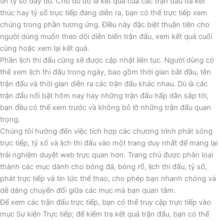
tin tỷ số đầy đủ. Cho dù đó là kết quả của các trận đấu đã kết
thúc hay tỷ số trực tiếp đang diễn ra, bạn có thể trực tiếp xem
chúng trong phần tương ứng. Điều này đặc biệt thuận tiện cho
người dùng muốn theo dõi diễn biến trận đấu, xem kết quả cuối
cùng hoặc xem lại kết quả.
Phần lịch thi đấu cũng sẽ được cập nhật liên tục. Người dùng có
thể xem lịch thi đấu trong ngày, bao gồm thời gian bắt đầu, tên
trận đấu và thời gian diễn ra các trận đấu khác nhau. Dù là các
trận đấu nổi bật hôm nay hay những trận đấu hấp dẫn sắp tới,
bạn đều có thể xem trước và không bỏ lỡ những trận đấu quan
trọng.
Chúng tôi hướng đến việc tích hợp các chương trình phát sóng
trực tiếp, tỷ số và lịch thi đấu vào một trang duy nhất để mang lại
trải nghiệm duyệt web trực quan hơn. Trang chủ được phân loại
thành các mục dành cho bóng đá, bóng rổ, lịch thi đấu, tỷ số,
phát trực tiếp và tin tức thể thao, cho phép bạn nhanh chóng và
dễ dàng chuyển đổi giữa các mục mà bạn quan tâm.
Để xem các trận đấu trực tiếp, bạn có thể truy cập trực tiếp vào
mục Sự kiện Trực tiếp; để kiểm tra kết quả trận đấu, bạn có thể