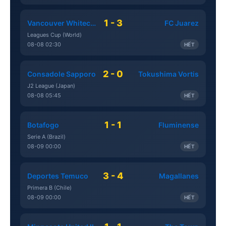
1 - 3
Vancouver Whitecaps
FC Juarez
Leagues Cup (World)
08-08 02:30
HẾT
2 - 0
Consadole Sapporo
Tokushima Vortis
J2 League (Japan)
08-08 05:45
HẾT
1 - 1
Botafogo
Fluminense
Serie A (Brazil)
08-09 00:00
HẾT
3 - 4
Deportes Temuco
Magallanes
Primera B (Chile)
08-09 00:00
HẾT