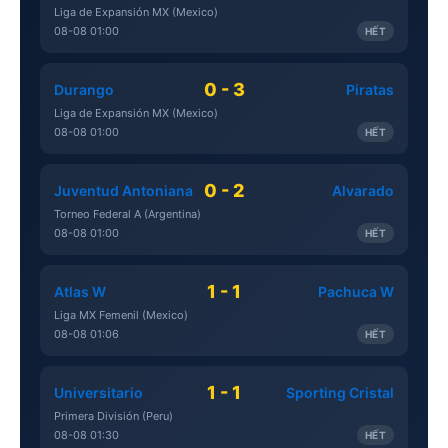
Liga de Expansión MX (Mexico)
08-08 01:00
HẾT
0 - 3
Durango
Piratas
Liga de Expansión MX (Mexico)
08-08 01:00
HẾT
0 - 2
Juventud Antoniana
Alvarado
Torneo Federal A (Argentina)
08-08 01:00
HẾT
1 - 1
Atlas W
Pachuca W
Liga MX Femenil (Mexico)
08-08 01:06
HẾT
1 - 1
Universitario
Sporting Cristal
Primera División (Peru)
08-08 01:30
HẾT