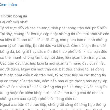
Xem thêm
Tin tức bóng đá
Bài viết mới nhất
Tỷ số trực tiếp và các chương trình phát sóng trận đấu phổ biến
Tại đây, chúng tôi liên tục cập nhật những tin tức mới nhất về các
sự kiện thể thao toàn cầu nổi tiếng, cho phép bạn nhanh chóng
xem tỷ số trực tiếp, lịch thi đấu và kết quả. Cho dù bạn theo dõi
bóng đá, bóng rổ hay các môn thể thao phổ biến khác, bạn đều
có thể nhanh chóng tìm thấy nội dung liên quan trên trang chủ.
Các trận đấu trực tiếp luôn là mối quan tâm hàng đầu của nhiều
người dùng. Ngay khi một trận đấu bắt đầu, chúng tôi sẽ đồng
thời cập nhật diễn biến trận đấu, tỷ số trực tiếp và các thông tin
quan trọng của trận đấu, đảm bảo bạn được thông báo ngay lập
tức về tình hình trên sân. Không cần phải thường xuyên chuyển
trang hoặc tìm kiếm khắp nơi; chỉ cần mở trang chủ để nhanh
chóng xem các sự kiện phổ biến đang diễn ra.
Ngoài các trận đấu trực tiếp, chúng tôi cũng đã tổng hợp thông