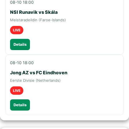
08-10 18:00
NSI Runavik vs Skála
Meistaradeildin (Faroe-Islands)
LIVE
Details
08-10 18:00
Jong AZ vs FC Eindhoven
Eerste Divisie (Netherlands)
LIVE
Details