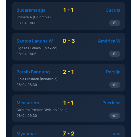
1 - 1
Bucaramanga
Cucuta
Primera A (Colombia)
08-04 01:00
HẾT
0 - 3
Santos Laguna W
América W
Liga MX Femenil (Mexico)
08-04 01:06
HẾT
2 - 1
Persib Bandung
Persija
Piala Presiden (Indonesia)
08-04 08:30
HẾT
1 - 1
Measurers
Peerless
Calcutta Premier Division (India)
08-04 09:30
HẾT
7 - 2
Myanmar
Laos