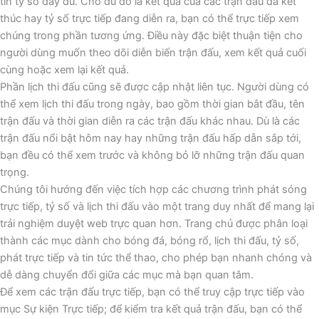
tin tỷ số đầy đủ. Cho dù đó là kết quả của các trận đấu đã kết
thúc hay tỷ số trực tiếp đang diễn ra, bạn có thể trực tiếp xem
chúng trong phần tương ứng. Điều này đặc biệt thuận tiện cho
người dùng muốn theo dõi diễn biến trận đấu, xem kết quả cuối
cùng hoặc xem lại kết quả.
Phần lịch thi đấu cũng sẽ được cập nhật liên tục. Người dùng có
thể xem lịch thi đấu trong ngày, bao gồm thời gian bắt đầu, tên
trận đấu và thời gian diễn ra các trận đấu khác nhau. Dù là các
trận đấu nổi bật hôm nay hay những trận đấu hấp dẫn sắp tới,
bạn đều có thể xem trước và không bỏ lỡ những trận đấu quan
trọng.
Chúng tôi hướng đến việc tích hợp các chương trình phát sóng
trực tiếp, tỷ số và lịch thi đấu vào một trang duy nhất để mang lại
trải nghiệm duyệt web trực quan hơn. Trang chủ được phân loại
thành các mục dành cho bóng đá, bóng rổ, lịch thi đấu, tỷ số,
phát trực tiếp và tin tức thể thao, cho phép bạn nhanh chóng và
dễ dàng chuyển đổi giữa các mục mà bạn quan tâm.
Để xem các trận đấu trực tiếp, bạn có thể truy cập trực tiếp vào
mục Sự kiện Trực tiếp; để kiểm tra kết quả trận đấu, bạn có thể