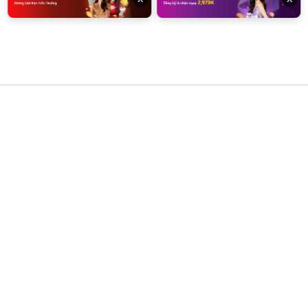
klive
Giới Hạn Địa Lý Và Điều Khoản Người Dùng
Dịch vụ và các bộ lọc thông số của chúng tôi chỉ cung cấp cho
đối tượng người dùng từ đủ 18 tuổi trở lên, có đầy đủ năng lực
hành vi dân sự pháp định. Hệ thống nghiêm cấm việc truy cập,
sao chép hoặc phát tán thông tin này từ các quốc gia, vùng
lãnh thổ áp dụng lệnh cấm tuyệt đối đối với các hình thức cá
cược trực tuyến. Người dùng tự chịu trách nhiệm trước cơ quan