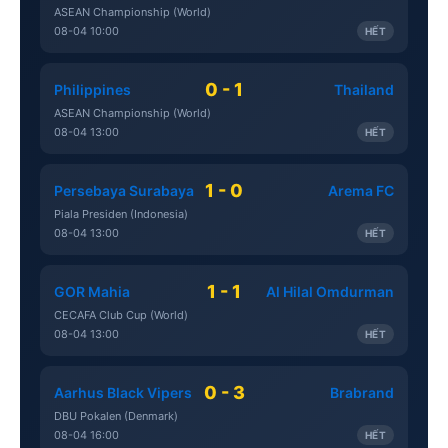
ASEAN Championship (World)
08-04 10:00
HẾT
0 - 1
Philippines
Thailand
ASEAN Championship (World)
08-04 13:00
HẾT
1 - 0
Persebaya Surabaya
Arema FC
Piala Presiden (Indonesia)
08-04 13:00
HẾT
1 - 1
GOR Mahia
Al Hilal Omdurman
CECAFA Club Cup (World)
08-04 13:00
HẾT
0 - 3
Aarhus Black Vipers
Brabrand
DBU Pokalen (Denmark)
08-04 16:00
HẾT