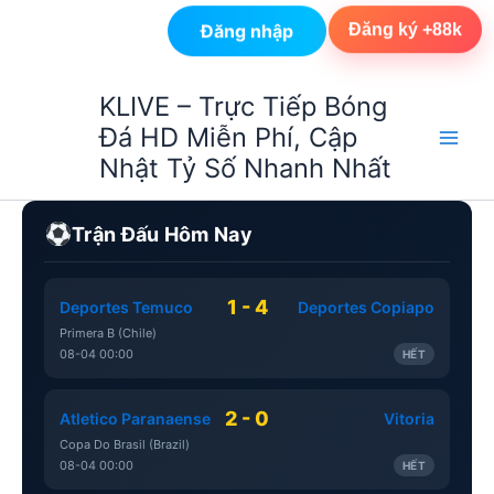
Đăng nhập
Đăng ký +88k
Nhảy
KLIVE – Trực Tiếp Bóng
tới
Đá HD Miễn Phí, Cập
nội
Nhật Tỷ Số Nhanh Nhất
dung
Trận Đấu Hôm Nay
1 - 4
Deportes Temuco
Deportes Copiapo
Primera B (Chile)
08-04 00:00
HẾT
2 - 0
Atletico Paranaense
Vitoria
Copa Do Brasil (Brazil)
08-04 00:00
HẾT